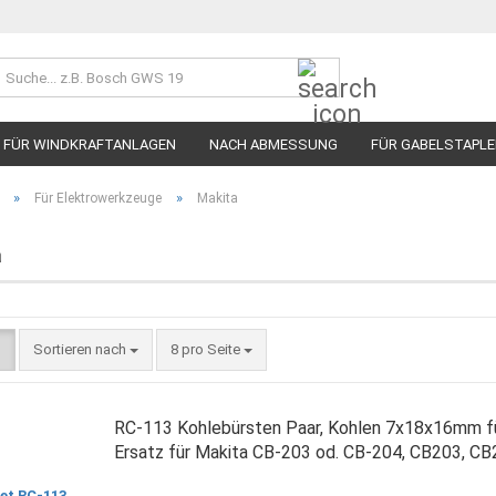
Rappenberg C
Suche...
07841 /
z.B.
6828933LLnfo@
Bosch
GWS
FÜR WINDKRAFTANLAGEN
NACH ABMESSUNG
FÜR GABELSTAPL
19
KOHLESCHIEBER
BÜRSTENHALTER
STROMZUFÜHRUNGEN
AU
»
»
Für Elektrowerkzeuge
Makita
a
Sortieren nach
pro Seite
Sortieren nach
8 pro Seite
RC-113 Kohlebürsten Paar, Kohlen 7x18x16mm fü
Ersatz für Makita CB-203 od. CB-204, CB203, CB