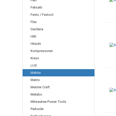
Fein
Felisatti
Festo / Festool
Flex
Gardena
Hilti
Hitachi
Kompressoren
Kress
LUX
Makita
Matrix
Meister Craft
Metabo
Milwaukee Power Tools
Parkside