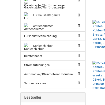
für
Gabelstapler/Flurförderzeuge
Für Haushaltsgeräte
Antriebsriemen
Für Industrieanwendung
Kohleschieber
Bürstenhalter
Stromzuführungen
Automotive / Kleinmotoren Industrie
Schraubkappen
Bestseller