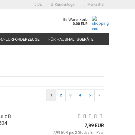
DE
Kundenlogin
Merkzettel
arbon
Ihr Warenkorb
0,00 EUR
brush24.com
ER/FLURFÖRDERZEUGE
FÜR HAUSHALTSGERÄTE
TOMOTIVE / KLEINMOTOREN INDUSTRIE
1
2
3
4
5
»
r z.B.
204
7,99 EUR
7,99 EUR pro 2 Stück / Ein Paar