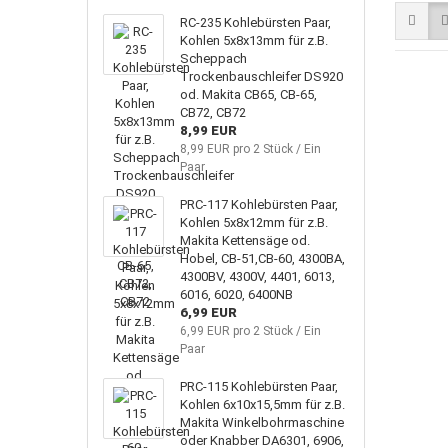
RC-235 Kohlebürsten Paar,
Kohlen 5x8x13mm für z.B.
Scheppach
Trockenbauschleifer DS920
od. Makita CB65, CB-65,
CB72, CB72
8,99 EUR
8,99 EUR pro 2 Stück / Ein
Paar
PRC-117 Kohlebürsten Paar,
Kohlen 5x8x12mm für z.B.
Makita Kettensäge od.
Hobel, CB-51,CB-60, 4300BA,
4300BV, 4300V, 4401, 6013,
6016, 6020, 6400NB
6,99 EUR
6,99 EUR pro 2 Stück / Ein
Paar
PRC-115 Kohlebürsten Paar,
Kohlen 6x10x15,5mm für z.B.
Makita Winkelbohrmaschine
oder Knabber DA6301, 6906,