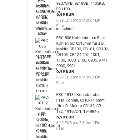
9207SPB, 9218SB, 4105KB,
PC1100
6,99 EUR
6,99 EUR pro 2 Stück / Ein
Paar
PRC-836 Kohlebürsten Paar,
Kohlen 6x10x15mm für z.B.
Makita CB100, CB101, CB102,
CB103, CB124 402, 1001,
1100, 1600, 2106, 6906, 9741,
9900, 9901
6,99 EUR
6,99 EUR pro 2 Stück / Ein
Paar
PRC-18132 Kohlebürsten
Paar, Kohlen, 6x10x14,5mm
für z.B. Makita CB132, CB-
132, 191972-1, 194984-3
6,99 EUR
6,99 EUR pro 2 Stück / Ein
Paar