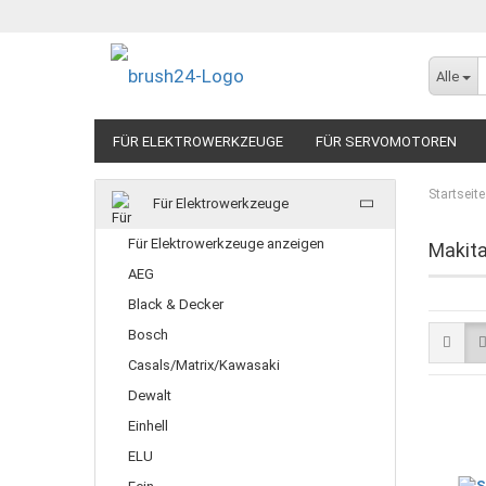
Alle
FÜR ELEKTROWERKZEUGE
FÜR SERVOMOTOREN
ANTRIEBSRIEMEN
FÜR INDUSTRIEANWENDUNG
Startseite
Für Elektrowerkzeuge
SCHRAUBKAPPEN
Für Elektrowerkzeuge anzeigen
Makit
AEG
Black & Decker
Bosch
Casals/Matrix/Kawasaki
Dewalt
Einhell
ELU